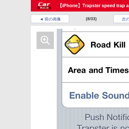
【iPhone】Trapster speed trap al
(8/33)
前の画像
次