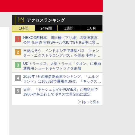
アクセスランキング
1時間
24時間
1週間
1カ月
NEXCO西日本、川田橋（下り線）の復旧状況
公開 九州道 宮原SA〜八代ICで8月9日中に緊急
車両を通行可能に
三菱ふそう、インドネシアで新型バス「キャン
ター・エクストラロングバス」を発表 小型トラ
ックベースの観光・旅客輸送向けバス
UDトラックス、大型トラック「クオン」に車両
運搬用ショートキャブトラクタ追加
2026年7月の車名別新車ランキング、「エルグ
ランド」は1883台で乗用車36位、「キックス」
は2591台で27位に
日産、「キャシュカイe-POWER」が無給油で
1980kmを走行してギネス世界記録に認定
もっと見る