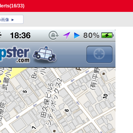
erts
(16/33)
の画像