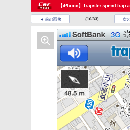
【iPhone】Trapster speed trap al
(16/33)
前の画像
次