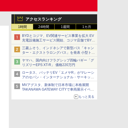
アクセスランキング
1時間
24時間
1週間
1カ月
BYDとコジマ、EV関連サービス事業を拡大 EV
充電設備施工サービス開始、コジマ店舗でBYD
車の展示・試乗イベントを強化
三菱ふそう、インドネシアで新型バス「キャン
ター・エクストラロングバス」を発表 小型トラ
ックベースの観光・旅客輸送向けバス
ヤマハ、国内向けフラグシップ四輪バギー「グ
リズリーEPS XT-R」 価格220万円
ロータス、バッテリEV「エメヤR」がマレーシ
アのセパン・インターナショナル・サーキット
のBEV最速タイムを樹立
MVアグスタ、新体制で日本市場に本格展開
TAKANAWA GATEWAY CITYで車両展示イベン
ト開催
もっと見る