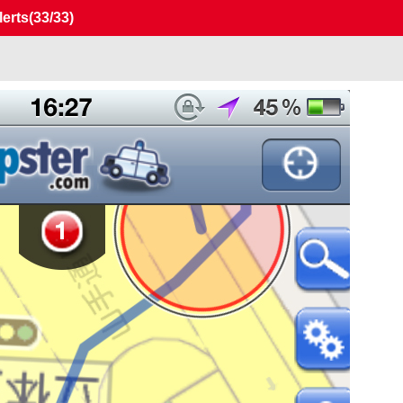
erts
(33/33)