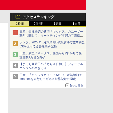
アクセスランキング
1時間
24時間
1週間
1カ月
日産、受注好調の新型「キックス」のユーザー
動向に関して、マーケティング本部の寺西章氏
が解説
ホンダ、2027年3月期第1四半期決算の営業利益
5307億円で過去最高を記録
日産、新型「キックス」発売から約1か月で受
注台数1万台を突破
【まるも亜希子の「寄り道日和」】ディーゼル
エンジンの生きる道
日産、「キャシュカイe-POWER」が無給油で
1980kmを走行してギネス世界記録に認定
もっと見る