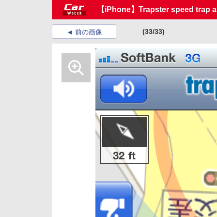
【iPhone】Trapster speed trap al
(33/33)
前の画像