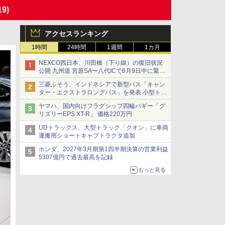
19)
アクセスランキング
1時間
24時間
1週間
1カ月
NEXCO西日本、川田橋（下り線）の復旧状況
公開 九州道 宮原SA〜八代ICで8月9日中に緊急
車両を通行可能に
三菱ふそう、インドネシアで新型バス「キャン
ター・エクストラロングバス」を発表 小型トラ
ックベースの観光・旅客輸送向けバス
ヤマハ、国内向けフラグシップ四輪バギー「グ
リズリーEPS XT-R」 価格220万円
UDトラックス、大型トラック「クオン」に車両
運搬用ショートキャブトラクタ追加
ホンダ、2027年3月期第1四半期決算の営業利益
5307億円で過去最高を記録
もっと見る