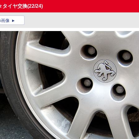
々タイヤ交換
(22/24)
の画像