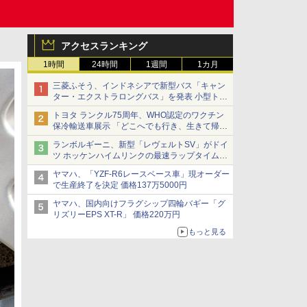
アクセスランキング
1時間
24時間
1週間
1カ月
三菱ふそう、インドネシアで新型バス「キャン
ター・エクストラロングバス」を発表 小型トラ
ックベースの観光・旅客輸送向けバス
トヨタ ランクル75周年、WHO認定のワクチン
保冷輸送車展示 「どこへでも行き、生きて帰っ
てこられる」ランドクルーザーで命をつなぐ
ランボルギーニ、新型「レヴェルトSV」がドイ
ツ ホッケンハイムリンクの最速ラップタイムを
記録
ヤマハ、「YZF-R6レースベース車」現オーダー
で生産終了を決定 価格137万5000円
ヤマハ、国内向けフラグシップ四輪バギー「グ
リズリーEPS XT-R」 価格220万円
もっと見る