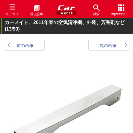
カテゴリ
過去記事
検索
Impressサイト
カーメイト、2011年春の空気清浄機、外装、芳香剤など
(13/99)
前の画像
次の画像