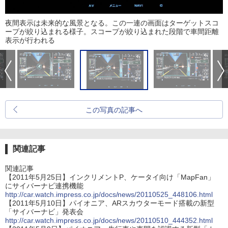
夜間表示は未来的な風景となる。この一連の画面はターゲットスコ
ープが絞り込まれる様子。スコープが絞り込まれた段階で車間距離
表示が行われる
この写真の記事へ
関連記事
関連記事
【2011年5月25日】インクリメントP、ケータイ向け「MapFan」
にサイバーナビ連携機能
http://car.watch.impress.co.jp/docs/news/20110525_448106.html
【2011年5月10日】パイオニア、ARスカウターモード搭載の新型
「サイバーナビ」発表会
http://car.watch.impress.co.jp/docs/news/20110510_444352.html