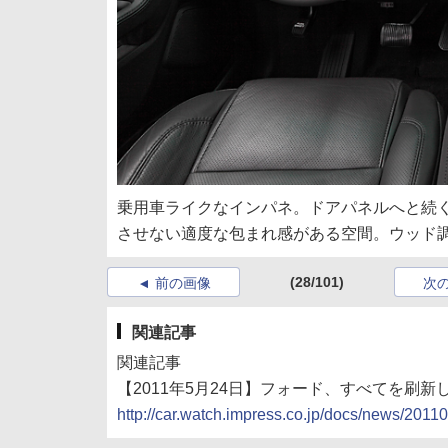
乗用車ライクなインパネ。ドアパネルへと続
させない適度な包まれ感がある空間。ウッド
(28/101)
前の画像
次
関連記事
関連記事
【2011年5月24日】フォード、すべてを刷
http://car.watch.impress.co.jp/docs/news/201