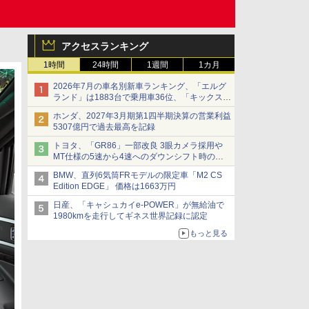
アクセスランキング
1時間
24時間
1週間
1カ月
2026年7月の車名別新車ランキング、「エルグ
ランド」は1883台で乗用車36位、「キックス」
は2591台で27位に
ホンダ、2027年3月期第1四半期決算の営業利益
5307億円で過去最高を記録
トヨタ、「GR86」一部改良 3眼カメラ採用や
MT仕様の5速から4速へのダウンシフト時の操
作性向上など
BMW、直列6気筒FRモデルの限定車「M2 CS
Edition EDGE」 価格は1663万円
日産、「キャシュカイe-POWER」が無給油で
1980kmを走行してギネス世界記録に認定
もっと見る