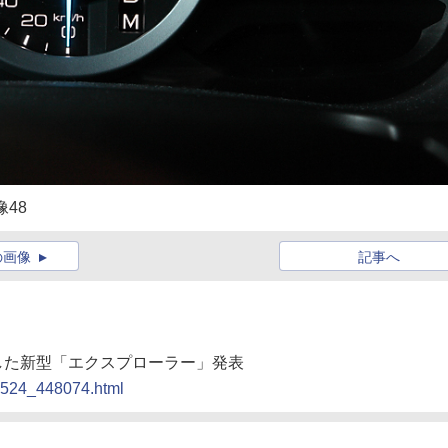
48
の画像
記事へ
新した新型「エクスプローラー」発表
10524_448074.html