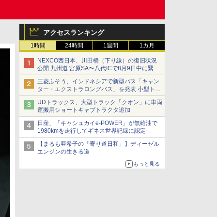
アクセスランキング
1時間
24時間
1週間
1カ月
NEXCO西日本、川田橋（下り線）の復旧状況
公開 九州道 宮原SA〜八代ICで8月9日中に緊急
車両を通行可能に
三菱ふそう、インドネシアで新型バス「キャン
ター・エクストラロングバス」を発表 小型トラ
ックベースの観光・旅客輸送向けバス
UDトラックス、大型トラック「クオン」に車両
運搬用ショートキャブトラクタ追加
日産、「キャシュカイe-POWER」が無給油で
1980kmを走行してギネス世界記録に認定
【まるも亜希子の「寄り道日和」】ディーゼル
エンジンの生きる道
もっと見る