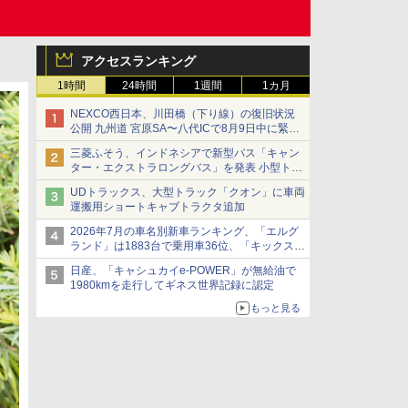
アクセスランキング
1時間
24時間
1週間
1カ月
NEXCO西日本、川田橋（下り線）の復旧状況
公開 九州道 宮原SA〜八代ICで8月9日中に緊急
車両を通行可能に
三菱ふそう、インドネシアで新型バス「キャン
ター・エクストラロングバス」を発表 小型トラ
ックベースの観光・旅客輸送向けバス
UDトラックス、大型トラック「クオン」に車両
運搬用ショートキャブトラクタ追加
2026年7月の車名別新車ランキング、「エルグ
ランド」は1883台で乗用車36位、「キックス」
は2591台で27位に
日産、「キャシュカイe-POWER」が無給油で
1980kmを走行してギネス世界記録に認定
もっと見る