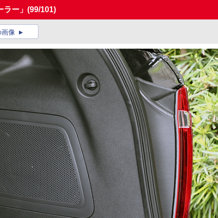
ーラー」
(99/101)
の画像