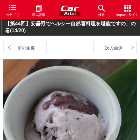
カテゴリ
過去記事
検索
Impressサイト
【第44回】安曇野でヘルシー自然薯料理を堪能ですの、の
巻
(14/20)
前の画像
次の画像