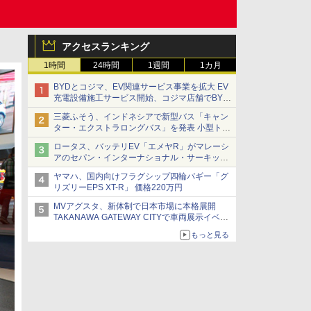
アクセスランキング
1時間
24時間
1週間
1カ月
BYDとコジマ、EV関連サービス事業を拡大 EV
充電設備施工サービス開始、コジマ店舗でBYD
車の展示・試乗イベントを強化
三菱ふそう、インドネシアで新型バス「キャン
ター・エクストラロングバス」を発表 小型トラ
ックベースの観光・旅客輸送向けバス
ロータス、バッテリEV「エメヤR」がマレーシ
アのセパン・インターナショナル・サーキット
のBEV最速タイムを樹立
ヤマハ、国内向けフラグシップ四輪バギー「グ
リズリーEPS XT-R」 価格220万円
MVアグスタ、新体制で日本市場に本格展開
TAKANAWA GATEWAY CITYで車両展示イベン
ト開催
もっと見る