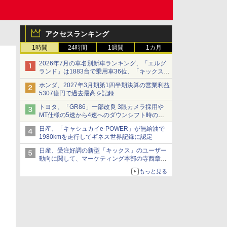
アクセスランキング
1時間
24時間
1週間
1カ月
2026年7月の車名別新車ランキング、「エルグ
ランド」は1883台で乗用車36位、「キックス」
は2591台で27位に
ホンダ、2027年3月期第1四半期決算の営業利益
5307億円で過去最高を記録
トヨタ、「GR86」一部改良 3眼カメラ採用や
MT仕様の5速から4速へのダウンシフト時の操
作性向上など
日産、「キャシュカイe-POWER」が無給油で
1980kmを走行してギネス世界記録に認定
日産、受注好調の新型「キックス」のユーザー
動向に関して、マーケティング本部の寺西章氏
が解説
もっと見る