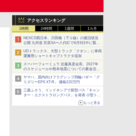
アクセスランキング
1時間
24時間
1週間
1カ月
NEXCO西日本、川田橋（下り線）の復旧状況
公開 九州道 宮原SA〜八代ICで8月9日中に緊急
車両を通行可能に
UDトラックス、大型トラック「クオン」に車両
運搬用ショートキャブトラクタ追加
スーパーフォーミュラ 近藤真彦会長、2027年
のスケジュールや熊本地震についての募金活動
を紹介
ヤマハ、国内向けフラグシップ四輪バギー「グ
リズリーEPS XT-R」 価格220万円
三菱ふそう、インドネシアで新型バス「キャン
ター・エクストラロングバス」を発表 小型トラ
ックベースの観光・旅客輸送向けバス
もっと見る