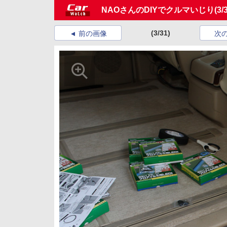
NAOさんのDIYでクルマいじり
(3/
(3/31)
前の画像
次