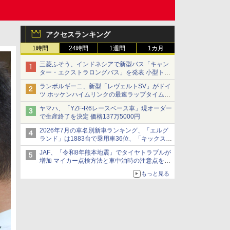
アクセスランキング
1時間
24時間
1週間
1カ月
三菱ふそう、インドネシアで新型バス「キャン
ター・エクストラロングバス」を発表 小型トラ
ックベースの観光・旅客輸送向けバス
ランボルギーニ、新型「レヴェルトSV」がドイ
ツ ホッケンハイムリンクの最速ラップタイムを
記録
ヤマハ、「YZF-R6レースベース車」現オーダー
で生産終了を決定 価格137万5000円
2026年7月の車名別新車ランキング、「エルグ
ランド」は1883台で乗用車36位、「キックス」
は2591台で27位に
JAF、「令和8年熊本地震」でタイヤトラブルが
増加 マイカー点検方法と車中泊時の注意点を呼
びかけ
もっと見る