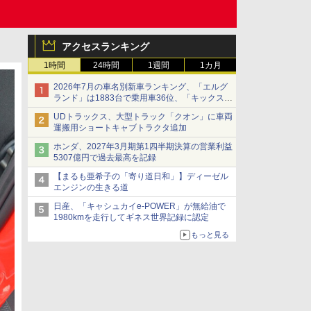
アクセスランキング
1時間
24時間
1週間
1カ月
2026年7月の車名別新車ランキング、「エルグ
ランド」は1883台で乗用車36位、「キックス」
は2591台で27位に
UDトラックス、大型トラック「クオン」に車両
運搬用ショートキャブトラクタ追加
ホンダ、2027年3月期第1四半期決算の営業利益
5307億円で過去最高を記録
【まるも亜希子の「寄り道日和」】ディーゼル
エンジンの生きる道
日産、「キャシュカイe-POWER」が無給油で
1980kmを走行してギネス世界記録に認定
もっと見る