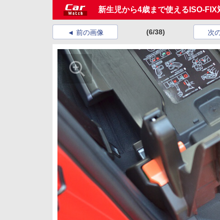
新生児から4歳まで使えるISO-F
(6/38)
前の画像
次