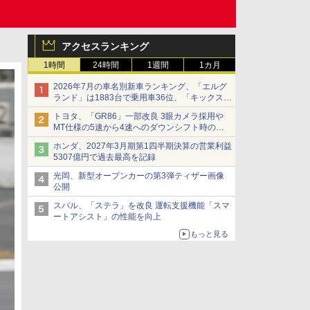
アクセスランキング
1時間
24時間
1週間
1カ月
2026年7月の車名別新車ランキング、「エルグ
ランド」は1883台で乗用車36位、「キックス」
は2591台で27位に
トヨタ、「GR86」一部改良 3眼カメラ採用や
MT仕様の5速から4速へのダウンシフト時の操
作性向上など
ホンダ、2027年3月期第1四半期決算の営業利益
5307億円で過去最高を記録
光岡、新型オープンカーの第3弾ティザー画像
公開
スバル、「ステラ」を改良 運転支援機能「スマ
ートアシスト」の性能を向上
もっと見る