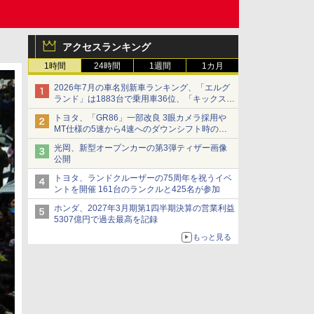
アクセスランキング
1時間
24時間
1週間
1カ月
2026年7月の車名別新車ランキング、「エルグ
ランド」は1883台で乗用車36位、「キックス」
は2591台で27位に
トヨタ、「GR86」一部改良 3眼カメラ採用や
MT仕様の5速から4速へのダウンシフト時の操
作性向上など
光岡、新型オープンカーの第3弾ティザー画像
公開
トヨタ、ランドクルーザーの75周年を祝うイベ
ントを開催 161台のランクルと425名が参加
ホンダ、2027年3月期第1四半期決算の営業利益
5307億円で過去最高を記録
もっと見る