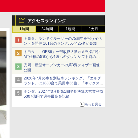
アクセスランキング
1時間
24時間
1週間
1カ月
トヨタ、ランドクルーザーの75周年を祝うイベ
ントを開催 161台のランクルと425名が参加
トヨタ、「GR86」一部改良 3眼カメラ採用や
MT仕様の5速から4速へのダウンシフト時の操
作性向上など
光岡、新型オープンカーの第3弾ティザー画像
公開
2026年7月の車名別新車ランキング、「エルグ
ランド」は1883台で乗用車36位、「キックス」
は2591台で27位に
ホンダ、2027年3月期第1四半期決算の営業利益
5307億円で過去最高を記録
もっと見る