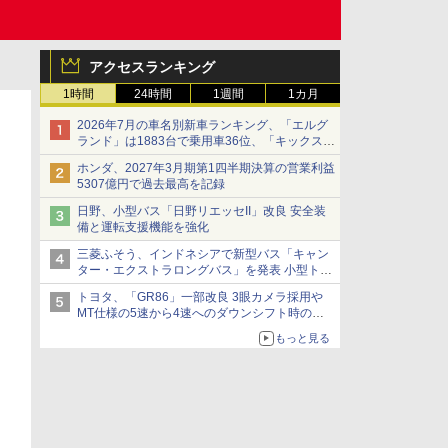
アクセスランキング
1時間
24時間
1週間
1カ月
2026年7月の車名別新車ランキング、「エルグ
ランド」は1883台で乗用車36位、「キックス」
は2591台で27位に
ホンダ、2027年3月期第1四半期決算の営業利益
5307億円で過去最高を記録
日野、小型バス「日野リエッセII」改良 安全装
備と運転支援機能を強化
三菱ふそう、インドネシアで新型バス「キャン
ター・エクストラロングバス」を発表 小型トラ
ックベースの観光・旅客輸送向けバス
トヨタ、「GR86」一部改良 3眼カメラ採用や
MT仕様の5速から4速へのダウンシフト時の操
作性向上など
もっと見る