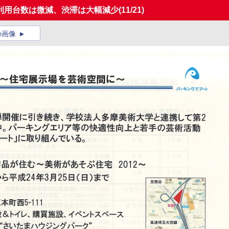
利用台数は微減、渋滞は大幅減少
(11/21)
の画像