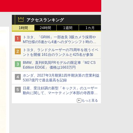
アクセスランキング
1時間
24時間
1週間
1カ月
トヨタ、「GR86」一部改良 3眼カメラ採用や
MT仕様の5速から4速へのダウンシフト時の操
作性向上など
トヨタ、ランドクルーザーの75周年を祝うイベ
ントを開催 161台のランクルと425名が参加
BMW、直列6気筒FRモデルの限定車「M2 CS
Edition EDGE」 価格は1663万円
ホンダ、2027年3月期第1四半期決算の営業利益
5307億円で過去最高を記録
日産、受注好調の新型「キックス」のユーザー
動向に関して、マーケティング本部の寺西章氏
が解説
もっと見る