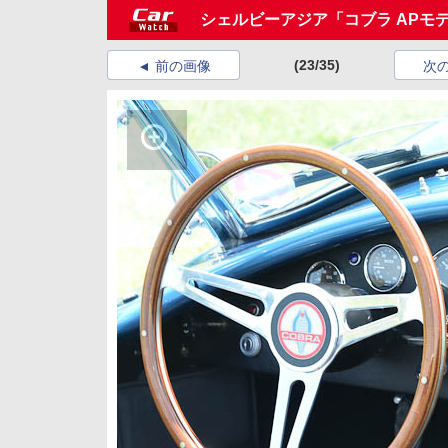
シェルビーアジア「コブラ APモ
(23/35)
前の画像
次