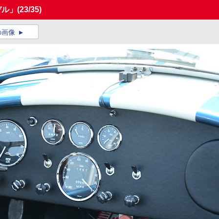
デル」
(23/35)
の画像