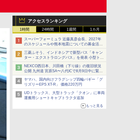
アクセスランキング
1時間
24時間
1週間
1カ月
スーパーフォーミュラ 近藤真彦会長、2027年
のスケジュールや熊本地震についての募金活動
を紹介
三菱ふそう、インドネシアで新型バス「キャン
ター・エクストラロングバス」を発表 小型トラ
ックベースの観光・旅客輸送向けバス
NEXCO西日本、川田橋（下り線）の復旧状況
公開 九州道 宮原SA〜八代ICで8月9日中に緊急
車両を通行可能に
ヤマハ、国内向けフラグシップ四輪バギー「グ
リズリーEPS XT-R」 価格220万円
UDトラックス、大型トラック「クオン」に車両
運搬用ショートキャブトラクタ追加
もっと見る