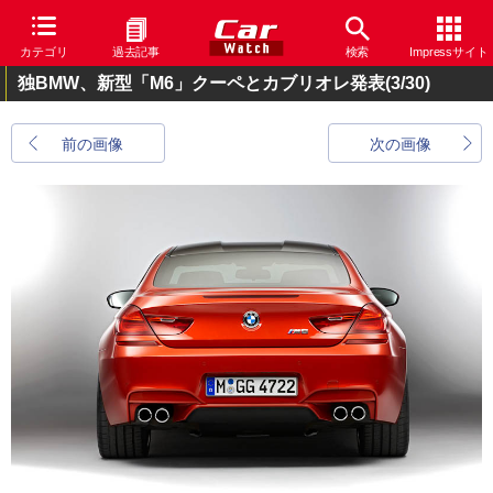
カテゴリ
過去記事
検索
Impressサイト
独BMW、新型「M6」クーペとカブリオレ発表
(3/30)
前の画像
次の画像