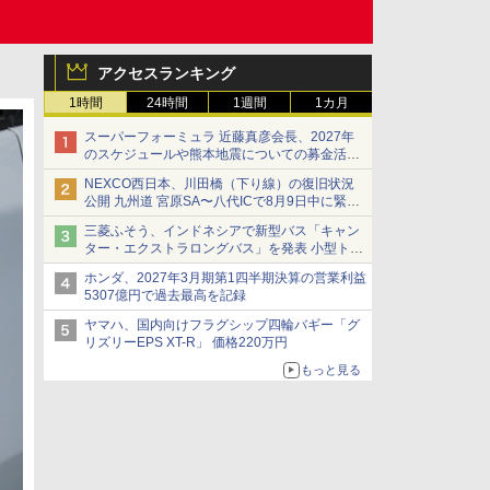
アクセスランキング
1時間
24時間
1週間
1カ月
スーパーフォーミュラ 近藤真彦会長、2027年
のスケジュールや熊本地震についての募金活動
を紹介
NEXCO西日本、川田橋（下り線）の復旧状況
公開 九州道 宮原SA〜八代ICで8月9日中に緊急
車両を通行可能に
三菱ふそう、インドネシアで新型バス「キャン
ター・エクストラロングバス」を発表 小型トラ
ックベースの観光・旅客輸送向けバス
ホンダ、2027年3月期第1四半期決算の営業利益
5307億円で過去最高を記録
ヤマハ、国内向けフラグシップ四輪バギー「グ
リズリーEPS XT-R」 価格220万円
もっと見る