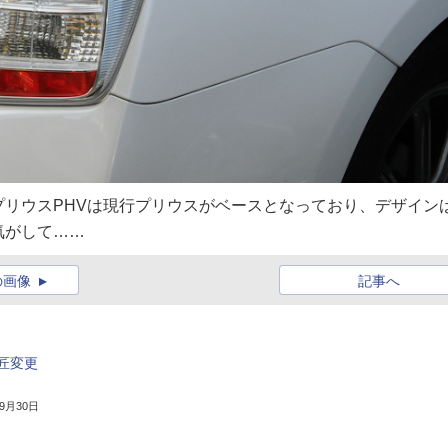
リウスPHVは現行プリウスがベースとなっており、デザイン
気がして……
の画像
記事へ
匠変更
年9月30日