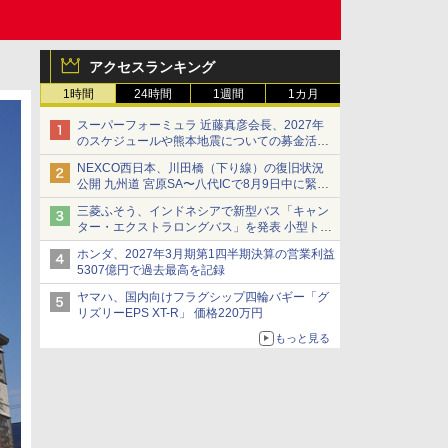
アクセスランキング
1時間
24時間
1週間
1カ月
スーパーフォーミュラ 近藤真彦会長、2027年
のスケジュールや熊本地震についての募金活動
を紹介
NEXCO西日本、川田橋（下り線）の復旧状況
公開 九州道 宮原SA〜八代ICで8月9日中に緊急
車両を通行可能に
三菱ふそう、インドネシアで新型バス「キャン
ター・エクストラロングバス」を発表 小型トラ
ックベースの観光・旅客輸送向けバス
ホンダ、2027年3月期第1四半期決算の営業利益
5307億円で過去最高を記録
ヤマハ、国内向けフラグシップ四輪バギー「グ
リズリーEPS XT-R」 価格220万円
もっと見る