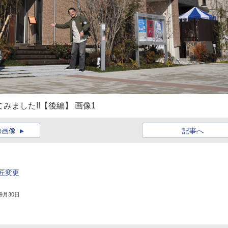
みました!!【後編】 画像1
の画像
記事へ
匠変更
年9月30日