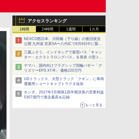
アクセスランキング
1時間
24時間
1週間
1カ月
NEXCO西日本、川田橋（下り線）の復旧状況
公開 九州道 宮原SA〜八代ICで8月9日中に緊急
車両を通行可能に
三菱ふそう、インドネシアで新型バス「キャン
ター・エクストラロングバス」を発表 小型トラ
ックベースの観光・旅客輸送向けバス
ヤマハ、国内向けフラグシップ四輪バギー「グ
リズリーEPS XT-R」 価格220万円
UDトラックス、大型トラック「クオン」に車両
運搬用ショートキャブトラクタ追加
ホンダ、2027年3月期第1四半期決算の営業利益
5307億円で過去最高を記録
もっと見る