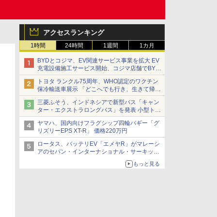
アクセスランキング
1時間
24時間
1週間
1カ月
BYDとコジマ、EV関連サービス事業を拡大 EV
充電設備施工サービス開始、コジマ店舗でBYD
車の展示・試乗イベントを強化
トヨタ ランクル75周年、WHO認定のワクチン
保冷輸送車展示 「どこへでも行き、生きて帰っ
てこられる」ランドクルーザーで命をつなぐ
三菱ふそう、インドネシアで新型バス「キャン
ター・エクストラロングバス」を発表 小型トラ
ックベースの観光・旅客輸送向けバス
ヤマハ、国内向けフラグシップ四輪バギー「グ
リズリーEPS XT-R」 価格220万円
ロータス、バッテリEV「エメヤR」がマレーシ
アのセパン・インターナショナル・サーキット
のBEV最速タイムを樹立
もっと見る