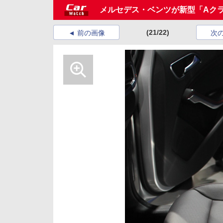
メルセデス・ベンツが新型「Aク
(21/22)
前の画像
次