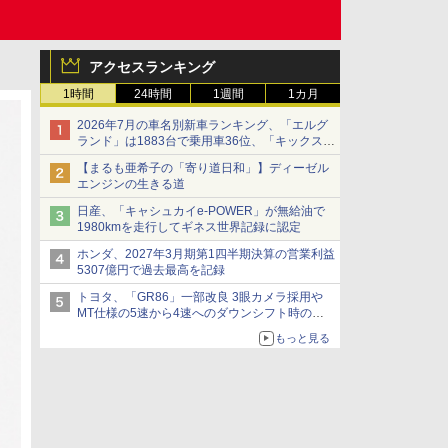
アクセスランキング
1時間
24時間
1週間
1カ月
2026年7月の車名別新車ランキング、「エルグ
ランド」は1883台で乗用車36位、「キックス」
は2591台で27位に
【まるも亜希子の「寄り道日和」】ディーゼル
エンジンの生きる道
日産、「キャシュカイe-POWER」が無給油で
1980kmを走行してギネス世界記録に認定
ホンダ、2027年3月期第1四半期決算の営業利益
5307億円で過去最高を記録
トヨタ、「GR86」一部改良 3眼カメラ採用や
MT仕様の5速から4速へのダウンシフト時の操
作性向上など
もっと見る