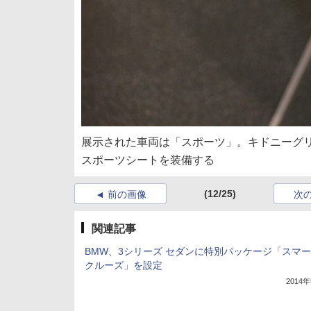
展示された車両は「スポーツ」。キドニーグ
スポーツシートを装備する
(12/25)
前の画像
次
関連記事
BMW、3シリーズ セダンに特別パッケージ「スマ
クルーズ」を設定
2014