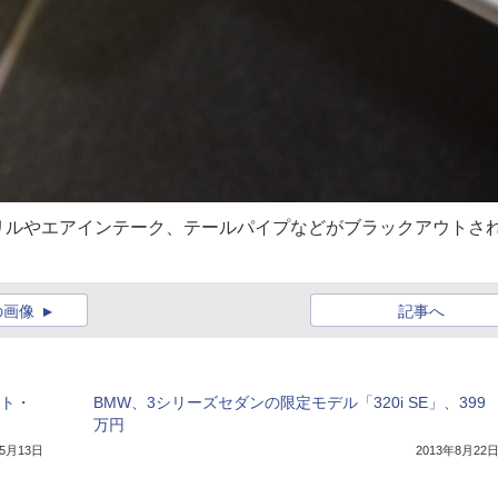
リルやエアインテーク、テールパイプなどがブラックアウトさ
の画像
記事へ
ート・
BMW、3シリーズセダンの限定モデル「320i SE」、399
万円
年5月13日
2013年8月22