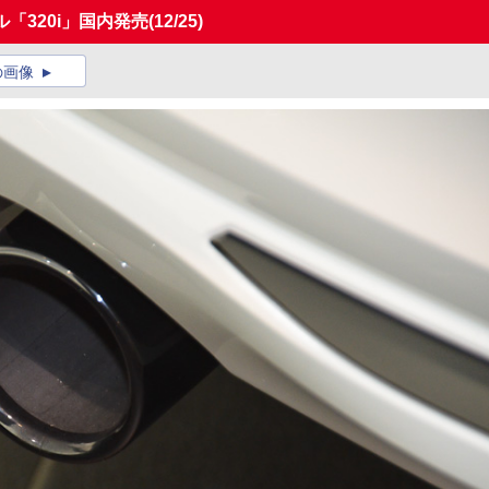
「320i」国内発売
(12/25)
の画像