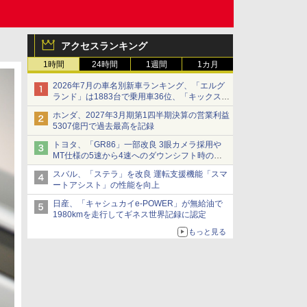
アクセスランキング
1時間
24時間
1週間
1カ月
2026年7月の車名別新車ランキング、「エルグ
ランド」は1883台で乗用車36位、「キックス」
は2591台で27位に
ホンダ、2027年3月期第1四半期決算の営業利益
5307億円で過去最高を記録
トヨタ、「GR86」一部改良 3眼カメラ採用や
MT仕様の5速から4速へのダウンシフト時の操
作性向上など
スバル、「ステラ」を改良 運転支援機能「スマ
ートアシスト」の性能を向上
日産、「キャシュカイe-POWER」が無給油で
1980kmを走行してギネス世界記録に認定
もっと見る