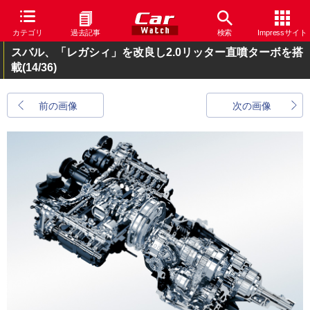
カテゴリ
過去記事
検索
Impressサイト
スバル、「レガシィ」を改良し2.0リッター直噴ターボを搭
載
(14/36)
前の画像
次の画像