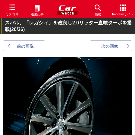
カテゴリ
過去記事
検索
Impressサイト
スバル、「レガシィ」を改良し2.0リッター直噴ターボを搭
載
(20/36)
前の画像
次の画像