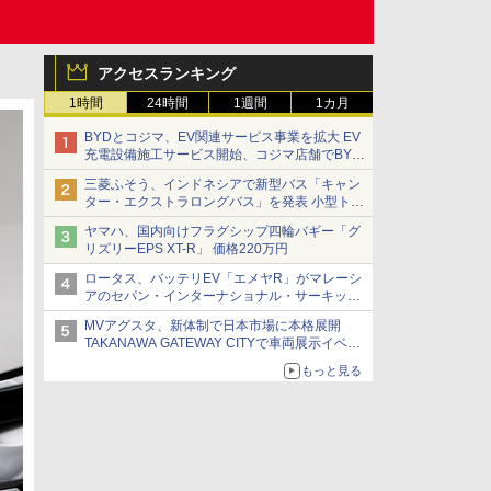
アクセスランキング
1時間
24時間
1週間
1カ月
BYDとコジマ、EV関連サービス事業を拡大 EV
充電設備施工サービス開始、コジマ店舗でBYD
車の展示・試乗イベントを強化
三菱ふそう、インドネシアで新型バス「キャン
ター・エクストラロングバス」を発表 小型トラ
ックベースの観光・旅客輸送向けバス
ヤマハ、国内向けフラグシップ四輪バギー「グ
リズリーEPS XT-R」 価格220万円
ロータス、バッテリEV「エメヤR」がマレーシ
アのセパン・インターナショナル・サーキット
のBEV最速タイムを樹立
MVアグスタ、新体制で日本市場に本格展開
TAKANAWA GATEWAY CITYで車両展示イベン
ト開催
もっと見る