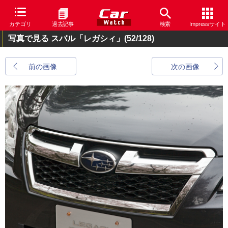
カテゴリ
過去記事
検索
Impressサイト
写真で見る スバル「レガシィ」
(52/128)
前の画像
次の画像