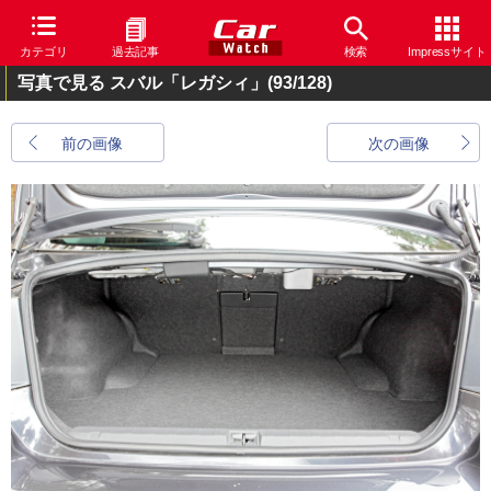
カテゴリ
過去記事
検索
Impressサイト
写真で見る スバル「レガシィ」
(93/128)
前の画像
次の画像