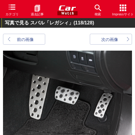
カテゴリ
過去記事
検索
Impressサイト
写真で見る スバル「レガシィ」
(118/128)
前の画像
次の画像