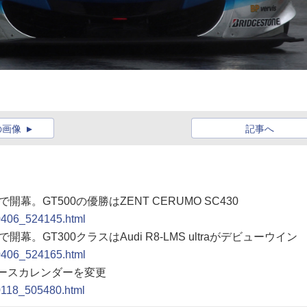
の画像
記事へ
開幕。GT500の優勝はZENT CERUMO SC430
20406_524145.html
開幕。GT300クラスはAudi R8-LMS ultraがデビューウイン
20406_524165.html
年のレースカレンダーを変更
20118_505480.html