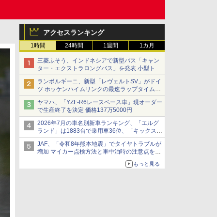
アクセスランキング
1時間
24時間
1週間
1カ月
三菱ふそう、インドネシアで新型バス「キャン
ター・エクストラロングバス」を発表 小型トラ
ックベースの観光・旅客輸送向けバス
ランボルギーニ、新型「レヴェルトSV」がドイ
ツ ホッケンハイムリンクの最速ラップタイムを
記録
ヤマハ、「YZF-R6レースベース車」現オーダー
で生産終了を決定 価格137万5000円
2026年7月の車名別新車ランキング、「エルグ
ランド」は1883台で乗用車36位、「キックス」
は2591台で27位に
JAF、「令和8年熊本地震」でタイヤトラブルが
増加 マイカー点検方法と車中泊時の注意点を呼
びかけ
もっと見る