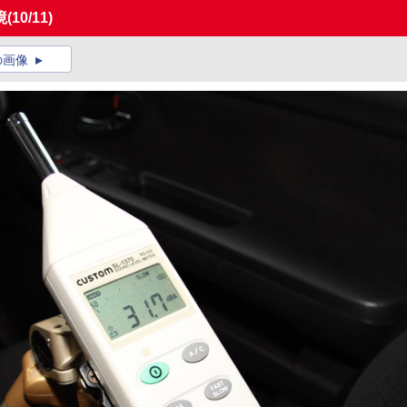
境
(10/11)
の画像