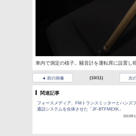
車内で測定の様子。騒音計を運転席に設置し
(10/11)
前の画像
次
関連記事
フォースメディア、FMトランスミッターとハンズ
通話システムを合体させた「JF-BTFMEXK」
2013年