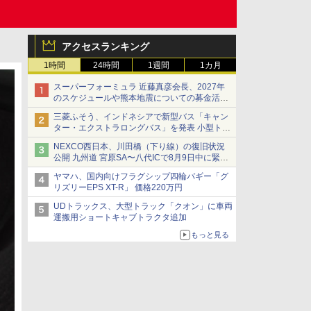
アクセスランキング
1時間
24時間
1週間
1カ月
スーパーフォーミュラ 近藤真彦会長、2027年
のスケジュールや熊本地震についての募金活動
を紹介
三菱ふそう、インドネシアで新型バス「キャン
ター・エクストラロングバス」を発表 小型トラ
ックベースの観光・旅客輸送向けバス
NEXCO西日本、川田橋（下り線）の復旧状況
公開 九州道 宮原SA〜八代ICで8月9日中に緊急
車両を通行可能に
ヤマハ、国内向けフラグシップ四輪バギー「グ
リズリーEPS XT-R」 価格220万円
UDトラックス、大型トラック「クオン」に車両
運搬用ショートキャブトラクタ追加
もっと見る