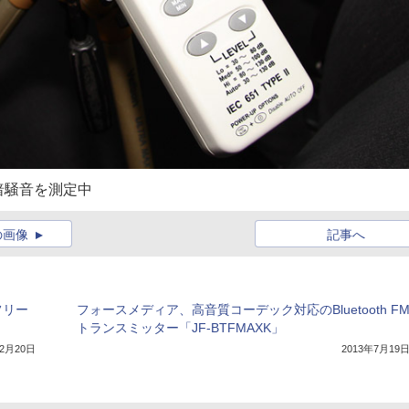
暗騒音を測定中
の画像
記事へ
フリー
フォースメディア、高音質コーデック対応のBluetooth F
トランスミッター「JF-BTFMAXK」
12月20日
2013年7月19