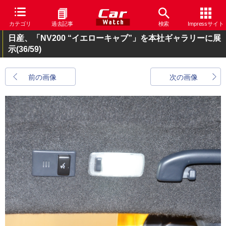
カテゴリ
過去記事
検索
Impressサイト
日産、「NV200 “イエローキャブ”」を本社ギャラリーに展
示
(36/59)
前の画像
次の画像