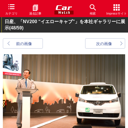
カテゴリ
過去記事
検索
Impressサイト
日産、「NV200 “イエローキャブ”」を本社ギャラリーに展
示
(48/59)
前の画像
次の画像