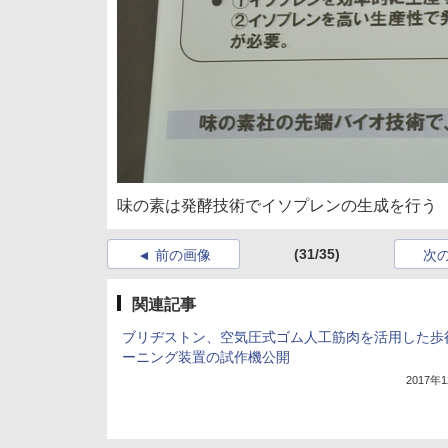
味の素は発酵技術でイソプレンの生成を行う
(31/35)
前の画像
次
関連記事
ブリヂストン、空気圧式ゴム人工筋肉を活用した歩
ーニング装置の試作機公開
2017年