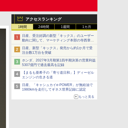
アクセスランキング
1時間
24時間
1週間
1カ月
日産、受注好調の新型「キックス」のユーザー
動向に関して、マーケティング本部の寺西章氏
が解説
日産、新型「キックス」発売から約1か月で受
注台数1万台を突破
ホンダ、2027年3月期第1四半期決算の営業利益
5307億円で過去最高を記録
【まるも亜希子の「寄り道日和」】ディーゼル
エンジンの生きる道
日産、「キャシュカイe-POWER」が無給油で
1980kmを走行してギネス世界記録に認定
もっと見る