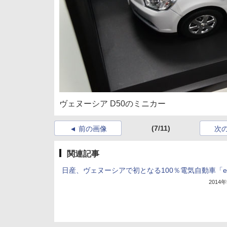
ヴェヌーシア D50のミニカー
(7/11)
前の画像
次
関連記事
日産、ヴェヌーシアで初となる100％電気自動車「e
2014