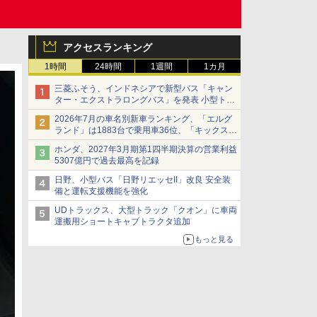
アクセスランキング
1時間
24時間
1週間
1カ月
三菱ふそう、インドネシアで新型バス「キャン
ター・エクストラロングバス」を発表 小型トラ
ックベースの観光・旅客輸送向けバス
2026年7月の車名別新車ランキング、「エルグ
ランド」は1883台で乗用車36位、「キックス」
は2591台で27位に
ホンダ、2027年3月期第1四半期決算の営業利益
5307億円で過去最高を記録
日野、小型バス「日野リエッセII」改良 安全装
備と運転支援機能を強化
UDトラックス、大型トラック「クオン」に車両
運搬用ショートキャブトラクタ追加
もっと見る