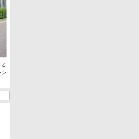
こと
レン