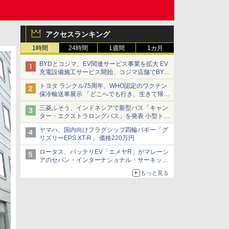
アクセスランキング
1時間
24時間
1週間
1カ月
BYDとコジマ、EV関連サービス事業を拡大 EV
充電設備施工サービス開始、コジマ店舗でBYD
車の展示・試乗イベントを強化
トヨタ ランクル75周年、WHO認定のワクチン
保冷輸送車展示 「どこへでも行き、生きて帰っ
てこられる」ランドクルーザーで命をつなぐ
三菱ふそう、インドネシアで新型バス「キャン
ター・エクストラロングバス」を発表 小型トラ
ックベースの観光・旅客輸送向けバス
ヤマハ、国内向けフラグシップ四輪バギー「グ
リズリーEPS XT-R」 価格220万円
ロータス、バッテリEV「エメヤR」がマレーシ
アのセパン・インターナショナル・サーキット
のBEV最速タイムを樹立
もっと見る