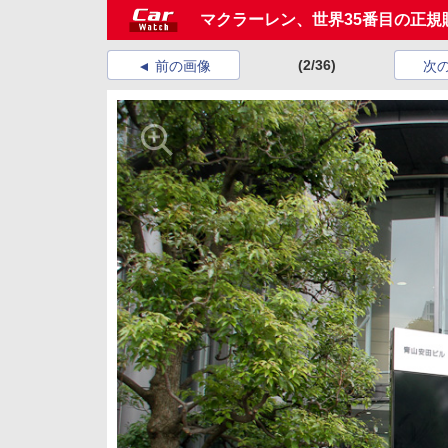
マクラーレン、世界35番目の正
(2/36)
前の画像
次