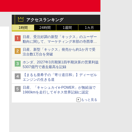
アクセスランキング
1時間
24時間
1週間
1カ月
日産、受注好調の新型「キックス」のユーザー
動向に関して、マーケティング本部の寺西章氏
が解説
日産、新型「キックス」発売から約1か月で受
注台数1万台を突破
ホンダ、2027年3月期第1四半期決算の営業利益
5307億円で過去最高を記録
【まるも亜希子の「寄り道日和」】ディーゼル
エンジンの生きる道
日産、「キャシュカイe-POWER」が無給油で
1980kmを走行してギネス世界記録に認定
もっと見る