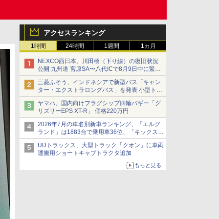
アクセスランキング
1時間
24時間
1週間
1カ月
NEXCO西日本、川田橋（下り線）の復旧状況
公開 九州道 宮原SA〜八代ICで8月9日中に緊急
車両を通行可能に
三菱ふそう、インドネシアで新型バス「キャン
ター・エクストラロングバス」を発表 小型トラ
ックベースの観光・旅客輸送向けバス
ヤマハ、国内向けフラグシップ四輪バギー「グ
リズリーEPS XT-R」 価格220万円
2026年7月の車名別新車ランキング、「エルグ
ランド」は1883台で乗用車36位、「キックス」
は2591台で27位に
UDトラックス、大型トラック「クオン」に車両
運搬用ショートキャブトラクタ追加
もっと見る