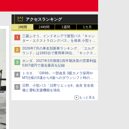
アクセスランキング
1時間
24時間
1週間
1カ月
三菱ふそう、インドネシアで新型バス「キャン
ター・エクストラロングバス」を発表 小型トラ
ックベースの観光・旅客輸送向けバス
2026年7月の車名別新車ランキング、「エルグ
ランド」は1883台で乗用車36位、「キックス」
は2591台で27位に
ホンダ、2027年3月期第1四半期決算の営業利益
5307億円で過去最高を記録
トヨタ、「GR86」一部改良 3眼カメラ採用や
MT仕様の5速から4速へのダウンシフト時の操
作性向上など
日野、小型バス「日野リエッセII」改良 安全装
備と運転支援機能を強化
もっと見る