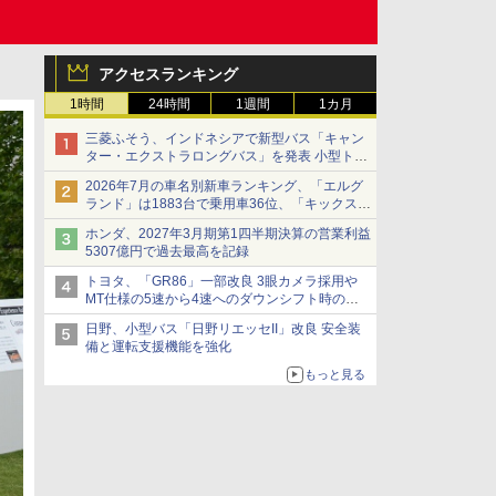
アクセスランキング
1時間
24時間
1週間
1カ月
三菱ふそう、インドネシアで新型バス「キャン
ター・エクストラロングバス」を発表 小型トラ
ックベースの観光・旅客輸送向けバス
2026年7月の車名別新車ランキング、「エルグ
ランド」は1883台で乗用車36位、「キックス」
は2591台で27位に
ホンダ、2027年3月期第1四半期決算の営業利益
5307億円で過去最高を記録
トヨタ、「GR86」一部改良 3眼カメラ採用や
MT仕様の5速から4速へのダウンシフト時の操
作性向上など
日野、小型バス「日野リエッセII」改良 安全装
備と運転支援機能を強化
もっと見る