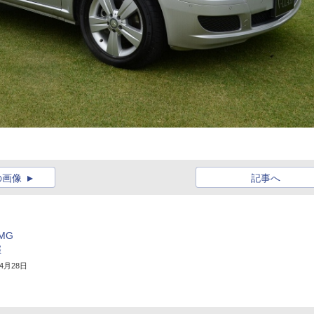
の画像
記事へ
MG
催
年4月28日