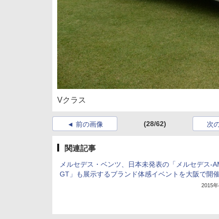
Vクラス
(28/62)
前の画像
次
関連記事
メルセデス・ベンツ、日本未発表の「メルセデス-A
GT」も展示するブランド体感イベントを大阪で開
2015