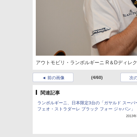
アウトモビリ・ランボルギーニ R＆Dディレ
(4/60)
前の画像
次
関連記事
ランボルギーニ、日本限定3台の「ガヤルド スーパ
フェオ・ストラダーレ ブラック フォー ジャパン」
2013