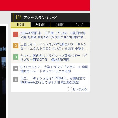
アクセスランキング
1時間
24時間
1週間
1カ月
NEXCO西日本、川田橋（下り線）の復旧状況
公開 九州道 宮原SA〜八代ICで8月9日中に緊急
車両を通行可能に
三菱ふそう、インドネシアで新型バス「キャン
ター・エクストラロングバス」を発表 小型トラ
ックベースの観光・旅客輸送向けバス
ヤマハ、国内向けフラグシップ四輪バギー「グ
リズリーEPS XT-R」 価格220万円
UDトラックス、大型トラック「クオン」に車両
運搬用ショートキャブトラクタ追加
日産、「キャシュカイe-POWER」が無給油で
1980kmを走行してギネス世界記録に認定
もっと見る