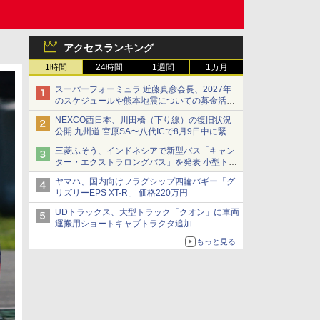
アクセスランキング
1時間
24時間
1週間
1カ月
スーパーフォーミュラ 近藤真彦会長、2027年
のスケジュールや熊本地震についての募金活動
を紹介
NEXCO西日本、川田橋（下り線）の復旧状況
公開 九州道 宮原SA〜八代ICで8月9日中に緊急
車両を通行可能に
三菱ふそう、インドネシアで新型バス「キャン
ター・エクストラロングバス」を発表 小型トラ
ックベースの観光・旅客輸送向けバス
ヤマハ、国内向けフラグシップ四輪バギー「グ
リズリーEPS XT-R」 価格220万円
UDトラックス、大型トラック「クオン」に車両
運搬用ショートキャブトラクタ追加
もっと見る