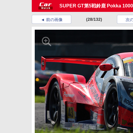
SUPER GT第5戦鈴鹿 Pokka 1
(28/132)
前の画像
次