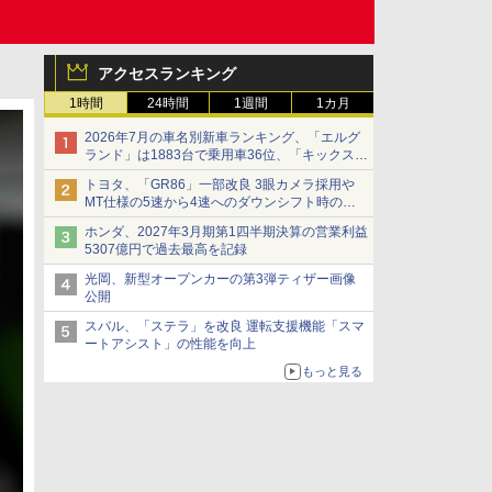
アクセスランキング
1時間
24時間
1週間
1カ月
2026年7月の車名別新車ランキング、「エルグ
ランド」は1883台で乗用車36位、「キックス」
は2591台で27位に
トヨタ、「GR86」一部改良 3眼カメラ採用や
MT仕様の5速から4速へのダウンシフト時の操
作性向上など
ホンダ、2027年3月期第1四半期決算の営業利益
5307億円で過去最高を記録
光岡、新型オープンカーの第3弾ティザー画像
公開
スバル、「ステラ」を改良 運転支援機能「スマ
ートアシスト」の性能を向上
もっと見る