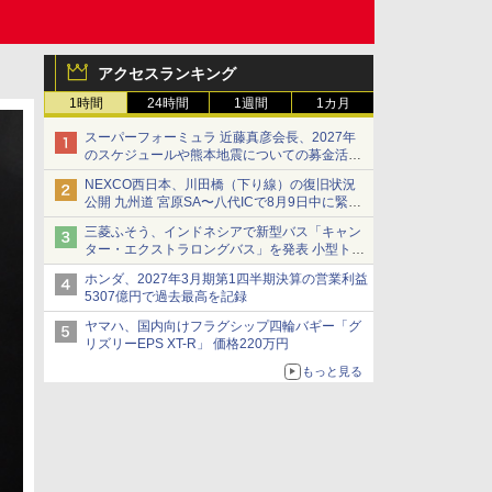
アクセスランキング
1時間
24時間
1週間
1カ月
スーパーフォーミュラ 近藤真彦会長、2027年
のスケジュールや熊本地震についての募金活動
を紹介
NEXCO西日本、川田橋（下り線）の復旧状況
公開 九州道 宮原SA〜八代ICで8月9日中に緊急
車両を通行可能に
三菱ふそう、インドネシアで新型バス「キャン
ター・エクストラロングバス」を発表 小型トラ
ックベースの観光・旅客輸送向けバス
ホンダ、2027年3月期第1四半期決算の営業利益
5307億円で過去最高を記録
ヤマハ、国内向けフラグシップ四輪バギー「グ
リズリーEPS XT-R」 価格220万円
もっと見る