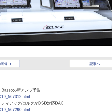
の画像
記事へ
iBassoの新アンプ予告
1019_567312.html
編】ティアック/コルグがDSD対応DAC
1019_567290.html